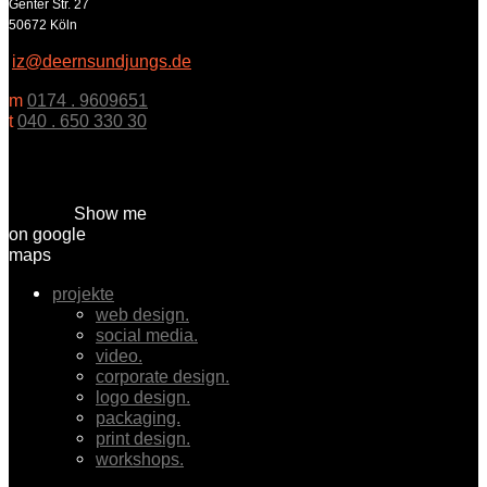
Genter Str. 27
50672 Köln
iz@deernsundjungs.de
m
0174 . 9609651
t
040 . 650 330 30
Show me
on google
maps
projekte
web design.
social media.
video.
corporate design.
logo design.
packaging.
print design.
workshops.