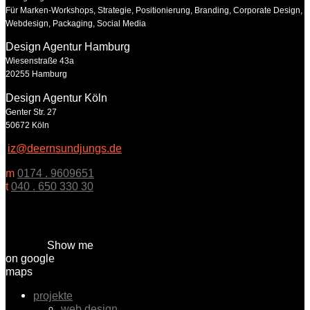
Für Marken-Workshops, Strategie, Positionierung, Branding, Corporate Design,
Webdesign, Packaging, Social Media
Design Agentur Hamburg
Wiesenstraße 43a
20255 Hamburg
Design Agentur Köln
Genter Str. 27
50672 Köln
iz@deernsundjungs.de
m
0174 . 9609651
t
040 . 650 330 30
Show me
on google
maps
projekte
web design.