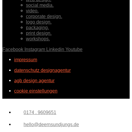
social media.
video.
corporate design.
logo design.
packaging.
print design.
workshops.
Facebook
Instagram
Linkedin
Youtube
impressum
datenschutz designagentur
agb design agentur
cookie einstellungen
0174 . 9609651
hello@deernsundjungs.de