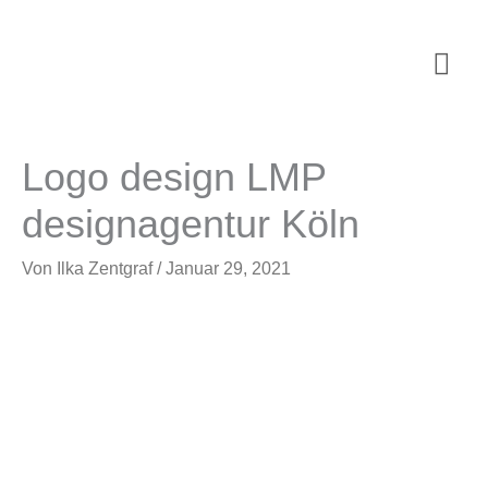
Zum
Inhalt
Hau
springen
Logo design LMP
designagentur Köln
Von
Ilka Zentgraf
/
Januar 29, 2021