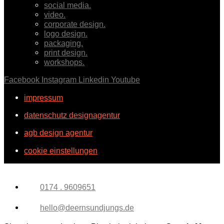
social media.
video.
corporate design.
logo design.
packaging.
print design.
workshops.
Facebook
Instagram
Linkedin
Youtube
impressum
datenschutz designagentur
agb design agentur
cookie einstellungen
0174 . 9609651
hello@deernsundjungs.de