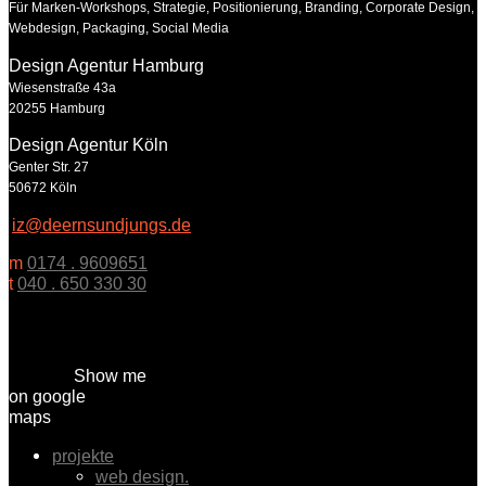
Für Marken-Workshops, Strategie, Positionierung, Branding, Corporate Design,
Webdesign, Packaging, Social Media
Design Agentur Hamburg
Wiesenstraße 43a
20255 Hamburg
Design Agentur Köln
Genter Str. 27
50672 Köln
iz@deernsundjungs.de
m
0174 . 9609651
t
040 . 650 330 30
Show me
on google
maps
projekte
web design.