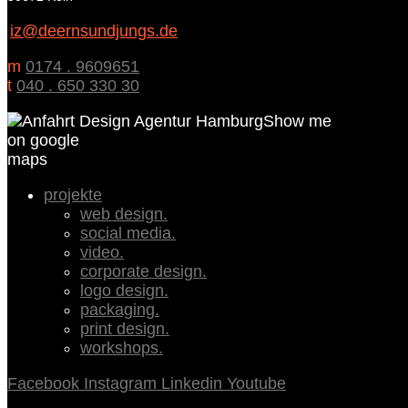
iz@deernsundjungs.de
m
0174 . 9609651
t
040 . 650 330 30
Show me
on google
maps
projekte
web design.
social media.
video.
corporate design.
logo design.
packaging.
print design.
workshops.
Facebook
Instagram
Linkedin
Youtube