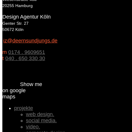
20255 Hamburg
Design Agentur Köln
Genter Str. 27
50672 Köln
iz@deernsundjungs.de
m
0174 . 9609651
t
040 . 650 330 30
Show me
on google
maps
projekte
web design.
social media.
video.