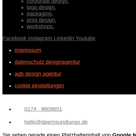
corporate design.
logo design.
packaging.
print design.
workshops.
Facebook
Instagram
Linkedin
Youtube
impressum
datenschutz designagentur
agb design agentur
cookie einstellungen
0174 . 9609651
hello@deernsundjungs.de
Sie sehen gerade einen Platzhalterinhalt von
Google 