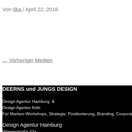
Von
Ilka
/
April 22, 2016
←
Vorheriger Medien
DEERNS und JUNGS DESIGN
Design Agentur Hamburg &
Design Agentur Köln
Für Marken-Workshops, Strategie, Positionierung, Branding, Corpora
Design Agentur Hamburg
Wiesenstraße 43a