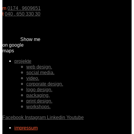
m
0174 . 9609651
t
040 . 650 330 30
Show me
on google
maps
projekte
web design.
social media.
video.
corporate design.
logo design.
packaging.
print design.
workshops.
Facebook
Instagram
Linkedin
Youtube
impressum