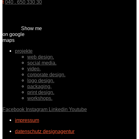
t
040 . 650 330 30
Show me
on google
maps
projekte
web design.
social media.
video.
corporate design.
logo design.
packaging.
print design.
workshops.
Facebook
Instagram
Linkedin
Youtube
impressum
datenschutz designagentur