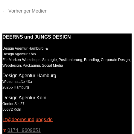
←
Vorheriger Medien
DEERNS und JUNGS DESIGN
Design Agentur Hamburg &
Design Agentur Köln
Für Marken-Workshops, Strategie, Positionierung, Branding, Corporate Design,
Webdesign, Packaging, Social Media
Design Agentur Hamburg
Wiesenstraße 43a
20255 Hamburg
Design Agentur Köln
Genter Str. 27
50672 Köln
iz@deernsundjungs.de
m
0174 . 9609651