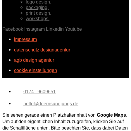
logo design.
packaging.
print design.
workshops.
Facebook
Instagram
Linkedin
Youtube
impressum
datenschutz designagentur
agb design agentur
cookie einstellungen
0174 . 9609651
hello@deernsundjungs.de
Sie sehen gerade einen Platzhalterinhalt von
Google Maps
.
Um auf den eigentlichen Inhalt zuzugreifen, klicken Sie auf
die Schaltfläche unten. Bitte beachten Sie, dass dabei Daten