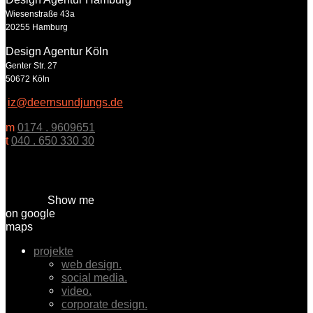
Wiesenstraße 43a
20255 Hamburg
Design Agentur Köln
Genter Str. 27
50672 Köln
iz@deernsundjungs.de
m
0174 . 9609651
t
040 . 650 330 30
Show me
on google
maps
projekte
web design.
social media.
video.
corporate design.