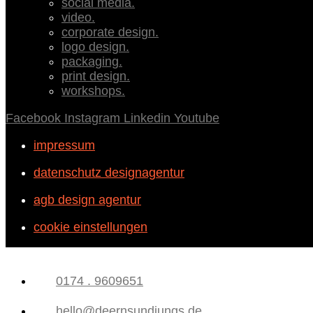
social media.
video.
corporate design.
logo design.
packaging.
print design.
workshops.
Facebook
Instagram
Linkedin
Youtube
impressum
datenschutz designagentur
agb design agentur
cookie einstellungen
0174 . 9609651
hello@deernsundjungs.de