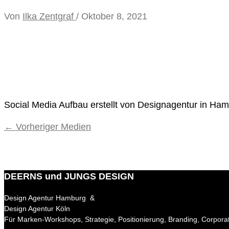
Von
Ilka Zentgraf
/
Oktober 8, 2021
Social Media Aufbau erstellt von Designagentur in Ha
←
Vorheriger Medien
DEERNS und JUNGS DESIGN
Design Agentur Hamburg &
Design Agentur Köln
Für Marken-Workshops, Strategie, Positionierung, Branding, Corpora