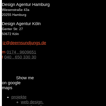
Design Agentur Hamburg
Wiesenstraße 43a
20255 Hamburg
Design Agentur Köln
Genter Str. 27
50672 Köln
iz@deernsundjungs.de
m
0174 . 9609651
t
040 . 650 330 30
Show me
on google
maps
projekte
web design.