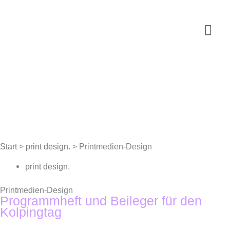
Zum
Inhalt
Hau
springen
Start
>
print design.
>
Printmedien-Design
print design.
Printmedien-Design
Programmheft und Beileger für den
Kolpingtag