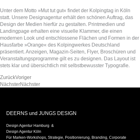
Unter dem Motto »Mut tut gut« findet der Kolpingtag in Köln
statt. Unsere Designagentur erhält den schönen Auftrag, das
Design der Medien hierfür zu gestalten. Printmedien und
Landingpage erhalten eine visuelle Klammer, die einen
modernen Look und entschlossene Flächen und Formen in der
Hausfarbe »Orange« des Kolpingwerkes Deutschland
präsentiert. Anzeigen, Magazin-Seiten, Flyer, Broschüren und
Veranstaltungsprogramme gilt es zu designen. Das Layout ist
stets klar und übersichtlich mit selbstbewusster Typografie.
Zurück
Voriger
Nächster
Nächster
DEERNS und JUNGS DESIGN
Design Agentur Hamburg &
Design Agentur Köln
Für Marken-Workshops, Strategie, Positionierung, Branding, Corporate