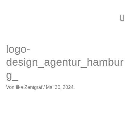
Zum
Inhalt
Hau
springen
logo-
design_agentur_hambur
g_
Von
Ilka Zentgraf
/
Mai 30, 2024