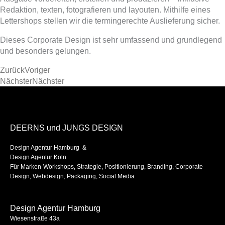
Redaktion, texten, fotografieren und layouten. Mithilfe eines
Lettershops stellen wir die termingerechte Auslieferung sicher.
Dieses Corporate Design ist sehr umfassend und grundlegend
und besonders gelungen.
Zurück
Voriger
Nächster
Nächster
DEERNS und JUNGS DESIGN
Design Agentur Hamburg &
Design Agentur Köln
Für Marken-Workshops, Strategie, Positionierung, Branding, Corporate
Design, Webdesign, Packaging, Social Media
Design Agentur Hamburg
Wiesenstraße 43a