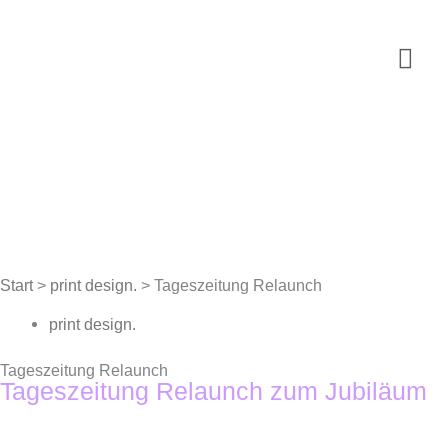
Zum
Inhalt
Hau
springen
Start
>
print design.
>
Tageszeitung Relaunch
print design.
Tageszeitung Relaunch
Tageszeitung Relaunch zum Jubiläum