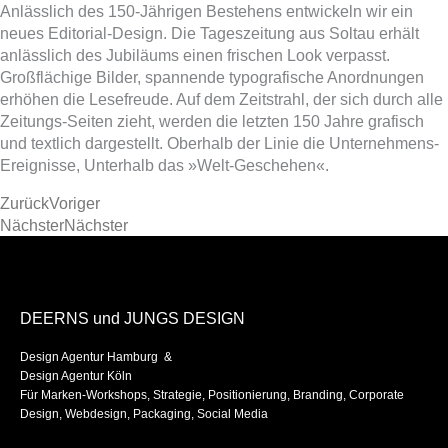
Anlässlich des 150-Jährigen Bestehens entwickeln wir ein
neues Editorial-Design. Die Tageszeitung aus Soltau erhält
anlässlich des Jubiläums einen frischen Look verpasst.
Großflächige Bilder, spannende typografische Anordnungen
erhöhen die Lesefreude. Auf dem Zeitstrahl, der sich durch alle
Zeitungs-Seiten zieht, werden die letzten 150 Jahre grafisch
und textlich dargestellt. Oberhalb der Linie die Unternehmens-
Ereignisse, Unterhalb das »Welt-Geschehen«.
Zurück
Voriger
Nächster
Nächster
DEERNS und JUNGS DESIGN
Design Agentur Hamburg &
Design Agentur Köln
Für Marken-Workshops, Strategie, Positionierung, Branding, Corporate
Design, Webdesign, Packaging, Social Media