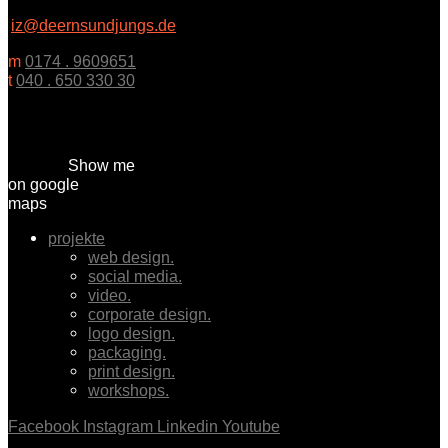
iz@deernsundjungs.de
m
0174 . 9609651
t
040 . 650 330 30
Show me
on google
maps
projekte
web design.
social media.
video.
corporate design.
logo design.
packaging.
print design.
workshops.
Facebook
Instagram
Linkedin
Youtube