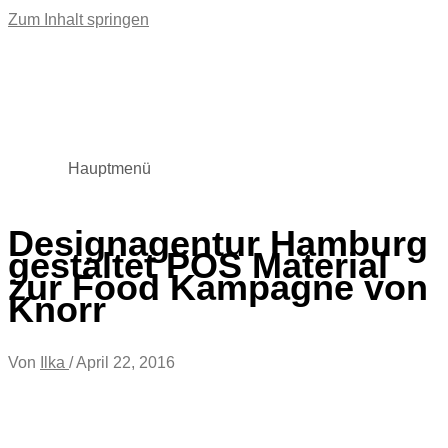
Zum Inhalt springen
Hauptmenü
Designagentur Hamburg
gestaltet POS Material
zur Food Kampagne von
Knorr
Von
Ilka
/
April 22, 2016