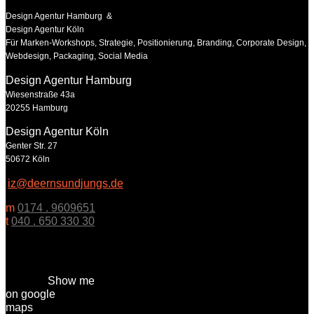
Design Agentur Hamburg &
Design Agentur Köln
Für Marken-Workshops, Strategie, Positionierung, Branding, Corporate Design,
Webdesign, Packaging, Social Media
Design Agentur Hamburg
Wiesenstraße 43a
20255 Hamburg
Design Agentur Köln
Genter Str. 27
50672 Köln
iz@deernsundjungs.de
m
0174 . 9609651
t
040 . 650 330 30
Show me
on google
maps