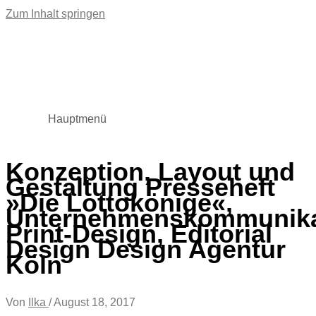
Zum Inhalt springen
Hauptmenü
Konzeption, Layout und
Gestaltung Presseheft
»Die Lottokönige«,
Unternehmenskommunika
Print-Design, Editorial
Design Design Agentur
Köln
Von
Ilka
/
August 18, 2017