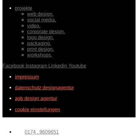
projekte
web design.
social media.
video.
corporate design.
logo design.
packaging.
print design.
workshops.
Facebook
Instagram
Linkedin
Youtube
impressum
datenschutz designagentur
agb design agentur
cookie einstellungen
0174 . 9609651