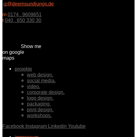
iz@deernsundjungs.de
m
0174 . 9609651
t
040 . 650 330 30
Show me
on google
maps
projekte
web design.
social media.
video.
corporate design.
logo design.
packaging.
print design.
workshops.
Facebook
Instagram
Linkedin
Youtube
impressum