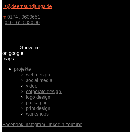
iz@deernsundjungs.de
m
0174 . 9609651
t
040 . 650 330 30
Show me
on google
maps
projekte
web design.
social media.
video.
corporate design.
logo design.
packaging.
print design.
workshops.
Facebook
Instagram
Linkedin
Youtube