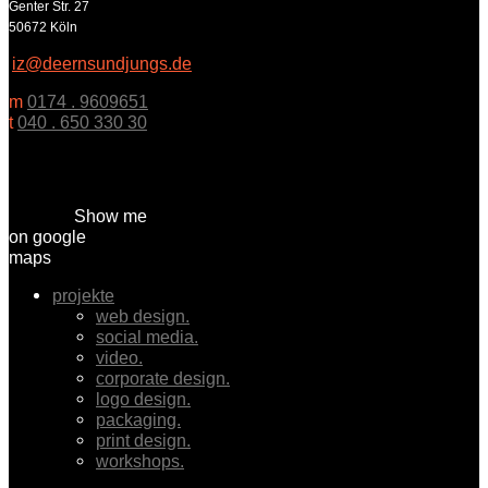
Genter Str. 27
50672 Köln
iz@deernsundjungs.de
m
0174 . 9609651
t
040 . 650 330 30
Show me
on google
maps
projekte
web design.
social media.
video.
corporate design.
logo design.
packaging.
print design.
workshops.