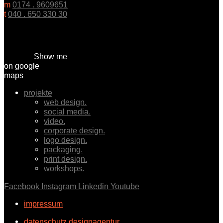
m
0174 . 9609651
t
040 . 650 330 30
Show me
on google
maps
projekte
web design.
social media.
video.
corporate design.
logo design.
packaging.
print design.
workshops.
Facebook
Instagram
Linkedin
Youtube
impressum
datenschutz designagentur