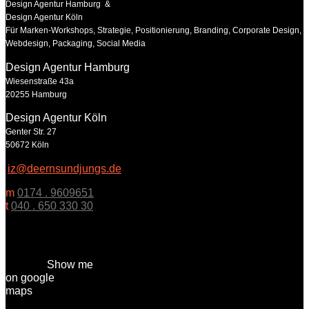
Design Agentur Hamburg &
Design Agentur Köln
Für Marken-Workshops, Strategie, Positionierung, Branding, Corporate Design,
Webdesign, Packaging, Social Media
Design Agentur Hamburg
Wiesenstraße 43a
20255 Hamburg
Design Agentur Köln
Genter Str. 27
50672 Köln
iz@deernsundjungs.de
m
0174 . 9609651
t
040 . 650 330 30
Show me
on google
maps