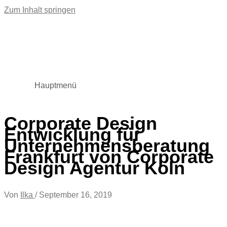
Zum Inhalt springen
Hauptmenü
Corporate Design
Entwicklung für
Unternehmensberatung
Frankfurt von Corporate
Design Agentur Köln
Von
Ilka
/
September 16, 2019