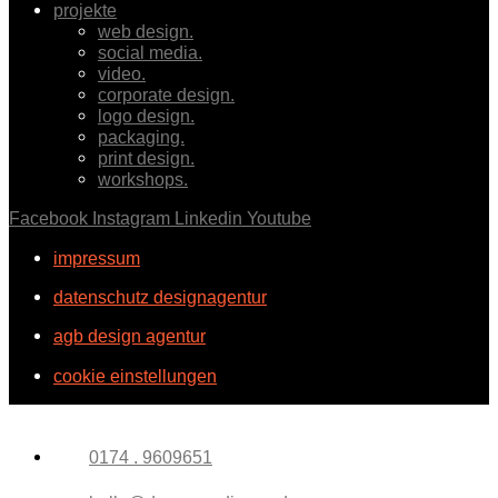
projekte
web design.
social media.
video.
corporate design.
logo design.
packaging.
print design.
workshops.
Facebook
Instagram
Linkedin
Youtube
impressum
datenschutz designagentur
agb design agentur
cookie einstellungen
0174 . 9609651