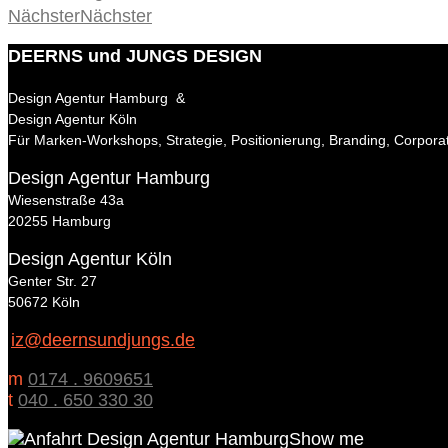
Nächster
Nächster
DEERNS und JUNGS DESIGN
Design Agentur Hamburg &
Design Agentur Köln
Für Marken-Workshops, Strategie, Positionierung, Branding, Corpora
Design Agentur Hamburg
Wiesenstraße 43a
20255 Hamburg
Design Agentur Köln
Genter Str. 27
50672 Köln
iz@deernsundjungs.de
m
0174 . 9609651
t
040 . 650 330 30
Show me