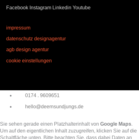
Facebook
Instagram
Linkedin
Youtube
impressum
datenschutz designagentur
agb design agentur
cookie einstellungen
0174 . 9609651
hello@deernsundjungs.de
Sie sehen gerade einen Platzhalterinhalt von
Google Maps
.
Um auf den eigentlichen Inhalt zuzugreifen, klicken Sie auf die
Schaltfläche unten. Bitte beachten Sie, dass dabei Daten an